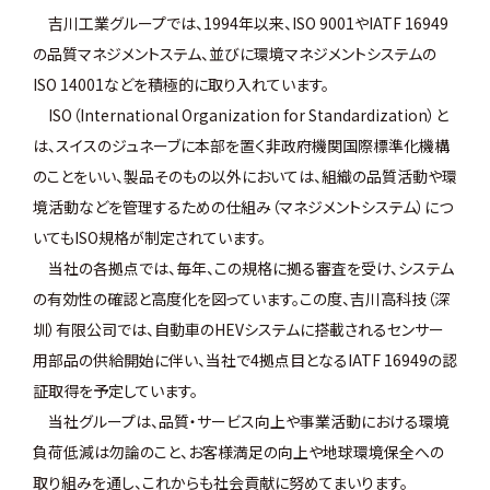
吉川工業グループでは、1994年以来、ISO 9001やIATF 16949
の品質マネジメントステム、並びに環境マネジメントシステムの
ISO 14001などを積極的に取り入れています。
ISO（International Organization for Standardization）と
は、スイスのジュネーブに本部を置く非政府機関国際標準化機構
のことをいい、製品そのもの以外においては、組織の品質活動や環
境活動などを管理するための仕組み（マネジメントシステム）につ
いてもISO規格が制定されています。
当社の各拠点では、毎年、この規格に拠る審査を受け、システム
の有効性の確認と高度化を図っています。この度、吉川高科技（深
圳）有限公司では、自動車のHEVシステムに搭載されるセンサー
用部品の供給開始に伴い、当社で4拠点目となるIATF 16949の認
証取得を予定しています。
当社グループは、品質・サービス向上や事業活動における環境
負荷低減は勿論のこと、お客様満足の向上や地球環境保全への
取り組みを通し、これからも社会貢献に努めてまいります。