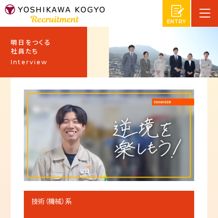
エントリ
明日をつくる
ー
社員たち
Interview
技術（機械）系