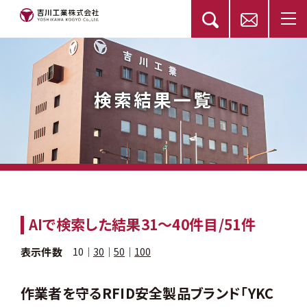
検索結果一覧
AI
で検索した結果
31〜40
件目/51件
表示件数
10
｜
30
｜
50
｜
100
作業者を守るRFID安全製品ブランド「YKC