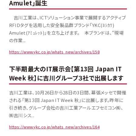
Amulet」誕生
吉川工業は、ICTソリューション事業で展開するアクティブ
RFIDタグを活用した安全製品群ブランド「YKC(ﾖｼｶﾜ)
Amulet(ｱﾐｭﾚｯﾄ)」を立ち上げます。 本ブランドは、“現場
の作業...
https://www.ykc.co.jp/whats_new/archives/158
下半期最大のIT展示会【第13回 Japan IT
Week 秋】に吉川グループ３社で出展します
吉川工業は、10月26日から28日の3日間、幕張メッセで開催
される「第1３回 Japan IT Week 秋」に出展します。昨年に
引き続き、グループ会社の吉川工業アールエフセミコン㈱、
㈱吉川シス...
https://www.ykc.co.jp/whats_new/archives/164