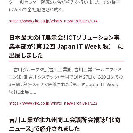
ター、
AI
センター所属の2名が報告を行いました。その様子
はWebで全社配信され約8...
https://www.ykc.co.jp/whats_new/archives/134
日本最大のIT展示会！ICTソリューション事
業本部が【第12回 Japan IT Week 秋】 に
出展しました
吉川グループ3社（吉川工業㈱、吉川工業アールエフセミ
コン㈱、㈱吉川システック）合同で10月27日から29日までの
3日間、幕張メッセで開催された【第12回Japan IT Week
秋】に出展し...
https://www.ykc.co.jp/whats_new/archives/122
吉川工業が北九州商工会議所会報誌「北商
ニュース」で紹介されました