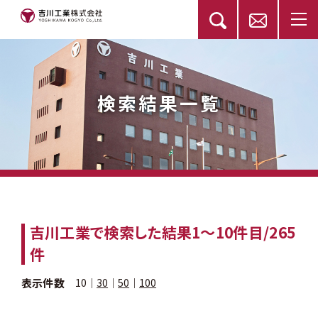
検索結果一覧
吉川工業
で検索した結果
1〜10
件目/265
件
表示件数
10
｜
30
｜
50
｜
100