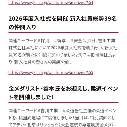
https://www.ykc.co.jp/whats_new/archives/304
2026年度入社式を開催 新入社員総勢39名
の仲間入り
関連キーワード＃採用 ＃新卒 ＃安全4月1日、
吉川工業
株式会社本社において2026年度入社式を執り行い、新入社
員39名が新たに仲間に加わりました。式では花岡浩社長よ
り「新入社員の皆さんの常識や前...
https://www.ykc.co.jp/whats_new/archives/303
金メダリスト・谷本氏をお迎えし、柔道イベン
トを開催しました！
関連キーワード＃
吉川工業
＃柔道当社主催の柔道イベン
トを、桃園武道場にて開催しました！当日は、特別講師とし
てアテネ・北京オリンピック2大会連続で柔道競技金メダル