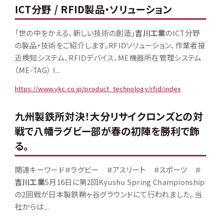
ICT分野 / RFID製品・ソリューション
「世の中をかえる、新しい技術の創造」
吉川工業
のICT分野
の製品・技術をご紹介します。RFIDソリューション、作業者接
近検知システム、RFIDデバイス、ME機器所在管理システム
（ME-TAG） I...
https://www.ykc.co.jp/product_technology/rfid/index
九州製鉄所対決！大分リサイクロンズとの対
戦で八幡ラグビー部が春の初陣を勝利で飾
る。
関連キーワード＃ラグビー ＃アスリート ＃スポーツ ＃
吉川工業
5月16日に第2回Kyushu Spring Championship
の2回戦が日本製鉄鞘ヶ谷グラウンドにて行われました。当
社からは...