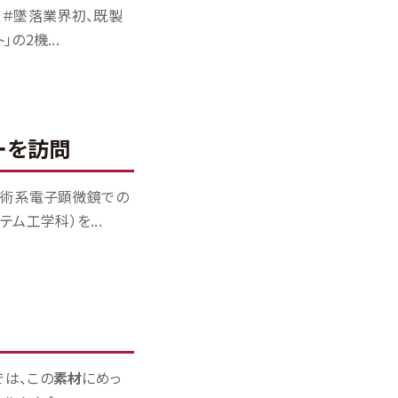
 ＃墜落業界初、既製
2機...
ーを訪問
技術系電子顕微鏡での
ム工学科）を...
では、この
素材
にめっ