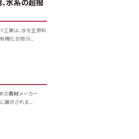
用、水系の超撥
川工業は、水を主原料
化合物（V...
本の
素材
メーカー
展示されま...