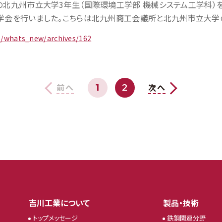
の北九州市立大学3年生（国際環境工学部 機械システム工学科）
学会を行いました。こちらは北九州商工会議所と北九州市立大学の共
jp/whats_new/archives/162
1
2
前へ
次へ
吉川工業について
製品・技術
トップメッセージ
鉄鋼関連分野