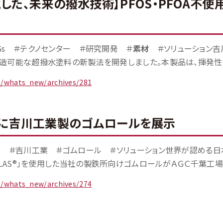
した、未来の撥水技術】PFOS・PFOA不使
Gs ＃テクノセンター ＃研究開発 ＃
素材
＃ソリューション吉
造可能な超撥水塗料の新製法を開発しました。本製品は、揮発性有機
jp/whats_new/archives/281
場に吉川工業製のゴムロールを展示
C ＃吉川工業 ＃ゴムロール ＃ソリューション世界が認める日
FLAS®」を使用した当社の製鉄所向けゴムロールがＡＧＣ千葉工場に
jp/whats_new/archives/274