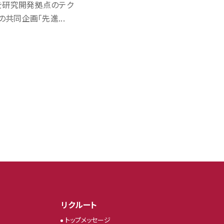
を研究開発拠点のテク
同企画「先進...
リクルート
トップメッセージ