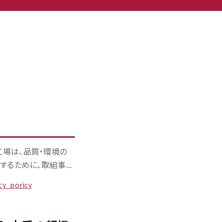
場は、品質・環境の
るために、取組事...
ty_poricy