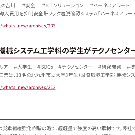
の吉川 ＃安全 ＃ICTソリューション ＃ハーネスアラート
導入費用を抑制安全帯フック着脱確認システム「ハーネスアラート」の
jp/whats_new/archives/233
機械システム工学科の学生がテクノセンタ
リア ＃大学生 ＃SDGs ＃テクノセンター ＃研究開発 ＃
業は、13名の北九州市立大学3年生（国際環境工学部 機械システ
jp/whats_new/archives/212
Pとは炭素繊維強化樹脂の略で、超軽量で強度の高い
素材
です。弊社