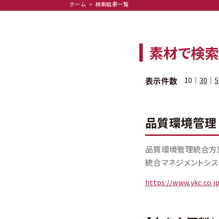
ホーム
検索結果一覧
素材
で検
表示件数
10
｜
30
｜
5
品質環境管理
品質環境管理統合方
統合マネジメントシス
https://www.ykc.co.