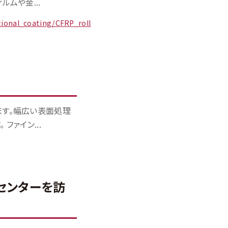
ムや金...
tional_coating/CFRP_roll
ます。幅広い表面処理
ァイン...
センターを訪